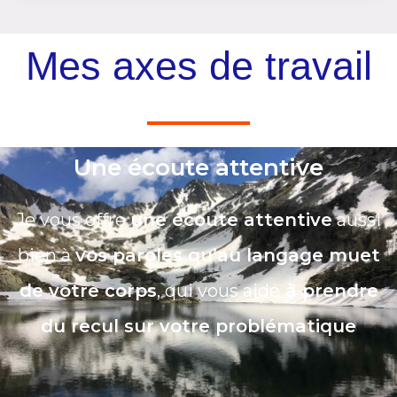
Mes axes de travail
Une écoute attentive
Je vous offre
une écoute attentive
aussi
bien à
vos paroles qu’au langage muet
de votre corps
, qui vous aide
à prendre
du recul sur votre problématique