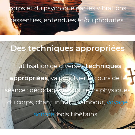
corps et du psychique par les vibrations
ressenties, entendues et/ou produites.
Des techniques appropriées
L’utilisation de diverses
techniques
appropriées
, va ponctuer le cours de la
séance : décodage des douleurs physiques
du corps, chant intuitif, tambour,
voyage
sonore
, bols tibétains…